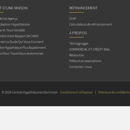
AT D’UNE MAISON
REFINANCEMENT
 Achat Aperçu
CHIP
obation Hypothécaire
Calculateurs de refinancement
e Vs Taux Variable
À PROPOS
dre Votre Rapport De Crédit
ner La Durée Qui Vous Convient
Témoignages
otre Hypothèque Plus Rapidement
COMMERCIAL ET CRÉDIT-BAIL
ns Pour Travailleurs Autonomes
Ressources
Prêteurs et associations
Contactez-nous
© 2026 Centres Hypothécaires Dominion
Conditions d’utilisation
|
Politique de confidenti