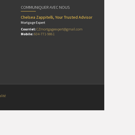
COMMUNIQUER AVEC NOUS
Chelsea Zappitelli, Your Trusted Advisor
Mortgage Expert
Courriel:
CZmortgageexpert@gmail.com
Mobile:
604-771-9861
alité