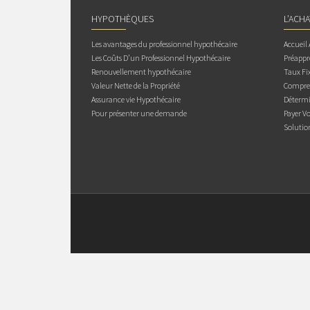
HYPOTHÈQUES
L’ACH
Les avantages du professionnel hypothécaire
Accueil
Les Coûts D’un Professionnel Hypothécaire
Préappr
Renouvellement hypothécaire
Taux Fix
Valeur Nette de la Propriété
Compren
Assurance vie Hypothécaire
Détermi
Pour présenter une demande
Payer V
Solutio